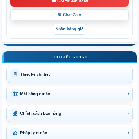
☎ Gọi tư vấn ngay
💬 Chat Zalo
Nhận bảng giá
TÀI LIỆU NHANH
📄
Thiết kế chi tiết
›
🏗
Mặt bằng dự án
›
💰
Chính sách bán hàng
›
⚖
Pháp lý dự án
›