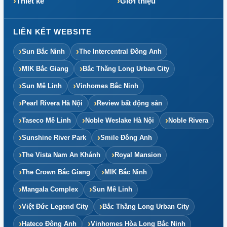
Thiết kế
Giới thiệu
LIÊN KẾT WEBSITE
Sun Bắc Ninh
The Intercentral Đông Anh
MIK Bắc Giang
Bắc Thăng Long Urban City
Sun Mê Linh
Vinhomes Bắc Ninh
Pearl Rivera Hà Nội
Review bất động sản
Taseco Mê Linh
Noble Weslake Hà Nội
Noble Rivera
Sunshine River Park
Smile Đông Anh
The Vista Nam An Khánh
Royal Mansion
The Crown Bắc Giang
MIK Bắc Ninh
Mangala Complex
Sun Mê Linh
Việt Đức Legend City
Bắc Thăng Long Urban City
Hateco Đông Anh
Vinhomes Hòa Long Bắc Ninh