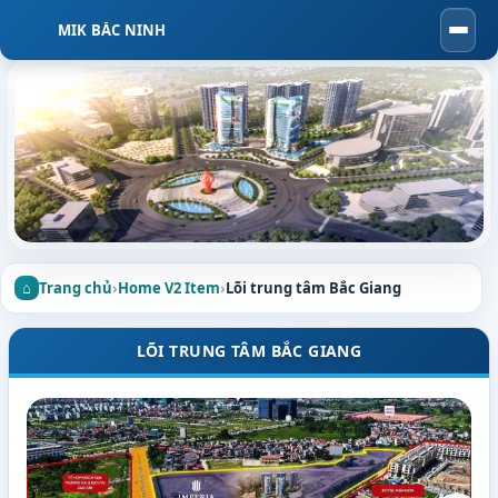
MIK BẮC NINH
Togg
navi
Trang chủ
›
Home V2 Item
›
Lõi trung tâm Bắc Giang
LÕI TRUNG TÂM BẮC GIANG