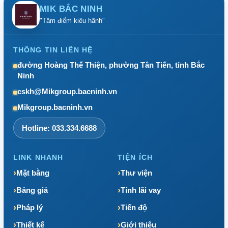
MIK BẮC NINH
"Tâm điểm kiêu hãnh"
THÔNG TIN LIÊN HỆ
đường Hoàng Thế Thiện, phường Tân Tiến, tỉnh Bắc
Ninh
cskh@Mikgroup.bacninh.vn
Mikgroup.bacninh.vn
Hotline: 033.334.6688
LINK NHANH
TIỆN ÍCH
Mặt bằng
Thư viện
Bảng giá
Tính lãi vay
Pháp lý
Tiến độ
Thiết kế
Giới thiệu