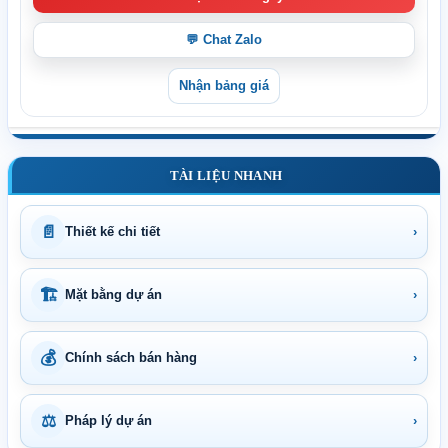
💬 Chat Zalo
Nhận bảng giá
TÀI LIỆU NHANH
📄
Thiết kế chi tiết
›
🏗
Mặt bằng dự án
›
💰
Chính sách bán hàng
›
⚖
Pháp lý dự án
›