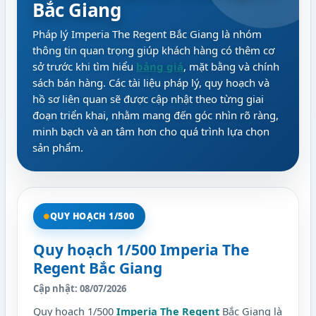
Bắc Giang
Pháp lý Imperia The Regent Bắc Giang là nhóm
thông tin quan trọng giúp khách hàng có thêm cơ
sở trước khi tìm hiểu
bảng giá
, mặt bằng và chính
sách bán hàng. Các tài liệu pháp lý, quy hoạch và
hồ sơ liên quan sẽ được cập nhật theo từng giai
đoạn triển khai, nhằm mang đến góc nhìn rõ ràng,
minh bạch và an tâm hơn cho quá trình lựa chọn
sản phẩm.
QUY HOẠCH 1/500
Quy hoạch 1/500 Imperia The
Regent Bắc Giang
Cập nhật: 08/07/2026
Quy hoạch 1/500
Imperia The Regent
Bắc Giang là