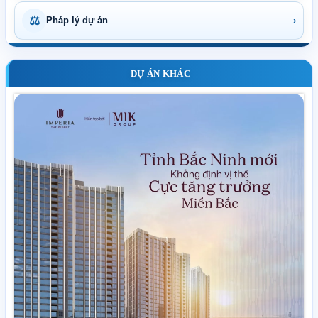
⚖
Pháp lý dự án
›
DỰ ÁN KHÁC