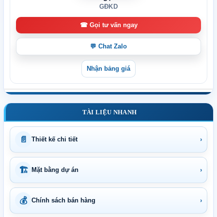
GĐKD
☎ Gọi tư vấn ngay
💬 Chat Zalo
Nhận bảng giá
TÀI LIỆU NHANH
📄
Thiết kế chi tiết
›
🏗
Mặt bằng dự án
›
💰
Chính sách bán hàng
›