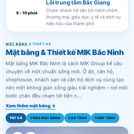
Lõi trung tâm Bắc Giang
Chạm nhanh hệ tiện ích hành chính,
5 - 10 phút
thương mại, giáo dục, y tế và dịch vụ
hiện hữu của thành phố.
MẶT BẰNG
& THIẾT KẾ
Mặt bằng & Thiết kế MIK Bắc Ninh
Mặt bằng MIK Bắc Ninh là cách MIK Group kể câu
chuyện về một chuẩn sống mới. Ở đó, căn hộ,
shophouse, khách sạn và căn hộ dịch vụ cùng tạo
nên một không gian sống giàu trải nghiệm – nơi mỗi
bước chân đều chạm tới tiện n…
Xem thêm mặt bằng →
TẤT CẢ
TỔNG MẶT BẰNG
CAO TẦNG
THẤP TẦNG