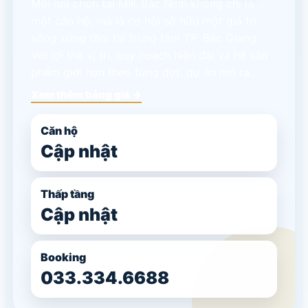
Mỗi lựa chọn tại MIK Bắc Ninh không chỉ là
một căn hộ, mà là cơ hội sở hữu một giá trị
sống xứng tầm tại trung tâm TP. Bắc Giang.
Với lợi thế vị trí, quy hoạch hiện đại và hệ sản
phẩm giới hạn theo từng đợt, dự án mở ra…
Xem thêm bảng giá →
Căn hộ
Cập nhật
Thấp tầng
Cập nhật
Booking
033.334.6688