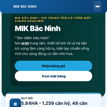
MIK BẮC NINH
Togg
navig
MIK BẮC NINH – KHI TRUNG TÂM CÓ THÊM MỘT
CHUẨN SỐNG MỚI
MIK Bắc Ninh
"Tâm điểm kiêu hãnh"
Nơi
vị trí
trung tâm, thiết kế tinh tế và hệ tiện
ích xứng tầm cùng hội tụ, kiến tạo chuẩn sống
mới cho cộng đồng cư dân tinh hoa..
Nhận bảng giá
Xem mặt bằng
QUY MÔ
5.84HA - 1.259 căn hộ, 48 căn