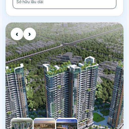
Sở hữu lâu dài
‹
›