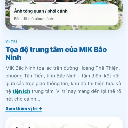
Ảnh tổng quan / phối cảnh
Bấm để mở album ảnh.
VỊ TRÍ
Tọa độ trung tâm của MIK Bắc
Ninh
MIK Bắc Ninh tọa lạc trên đường Hoàng Thế Thiện,
phường Tân Tiến, tỉnh Bắc Ninh – tâm điểm kết nối
giữa các trục giao thông lớn, khu đô thị hiện hữu và
hệ
tiện ích
trung tâm. Vị trí này mang đến lợi thế rõ
nét cho cả nh…
Xem thêm vị trí →
‹
›