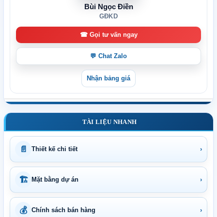
Bùi Ngọc Điền
GĐKD
☎ Gọi tư vấn ngay
💬 Chat Zalo
Nhận bảng giá
TÀI LIỆU NHANH
📄
Thiết kế chi tiết
›
🏗
Mặt bằng dự án
›
💰
Chính sách bán hàng
›