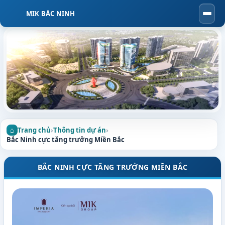
MIK BẮC NINH
Togg
navi
Trang chủ
›
Thông tin dự án
›
Bắc Ninh cực tăng trưởng Miền Bắc
BẮC NINH CỰC TĂNG TRƯỞNG MIỀN BẮC