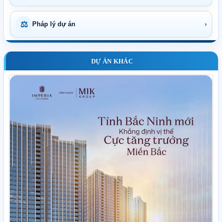
⚖
Pháp lý dự án
›
DỰ ÁN KHÁC