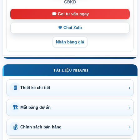
GĐKD
☎ Gọi tư vấn ngay
💬 Chat Zalo
Nhận bảng giá
TÀI LIỆU NHANH
📄
Thiết kế chi tiết
›
🏗
Mặt bằng dự án
›
💰
Chính sách bán hàng
›