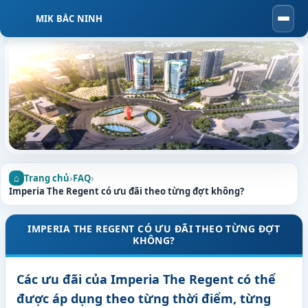
MIK BẮC NINH
Togg
navi
Trang chủ
›
FAQ
›
Imperia The Regent có ưu đãi theo từng đợt không?
IMPERIA THE REGENT CÓ ƯU ĐÃI THEO TỪNG ĐỢT
KHÔNG?
Các ưu đãi của Imperia The Regent có thể
được áp dụng theo từng thời điểm, từng