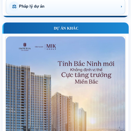
⚖
Pháp lý dự án
›
DỰ ÁN KHÁC