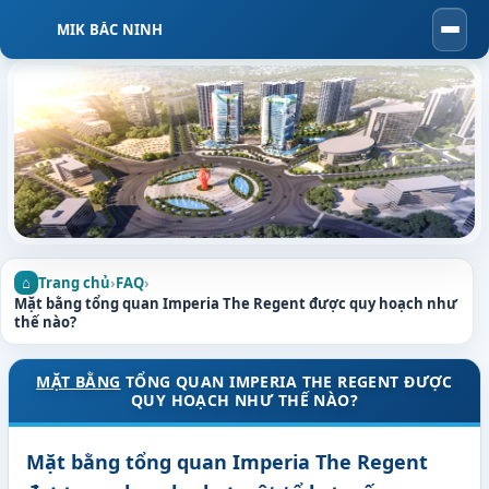
MIK BẮC NINH
Togg
navi
Trang chủ
›
FAQ
›
Mặt bằng tổng quan Imperia The Regent được quy hoạch như
thế nào?
MẶT BẰNG
TỔNG QUAN IMPERIA THE REGENT ĐƯỢC
QUY HOẠCH NHƯ THẾ NÀO?
Mặt bằng tổng quan Imperia The Regent