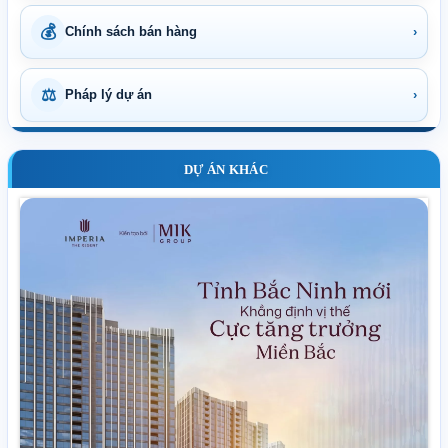
💰
Chính sách bán hàng
›
⚖
Pháp lý dự án
›
DỰ ÁN KHÁC