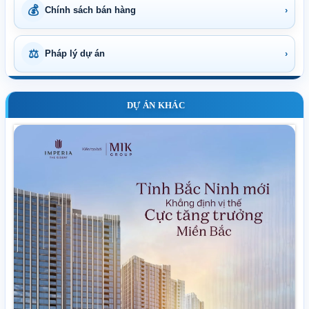
💰
Chính sách bán hàng
›
⚖
Pháp lý dự án
›
DỰ ÁN KHÁC