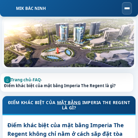
MIK BẮC NINH
Togg
navi
Trang chủ
›
FAQ
›
Điểm khác biệt của mặt bằng Imperia The Regent là gì?
ĐIỂM KHÁC BIỆT CỦA
MẶT BẰNG
IMPERIA THE REGENT
LÀ GÌ?
Điểm khác biệt của mặt bằng Imperia The
Regent không chỉ nằm ở cách sắp đặt tòa