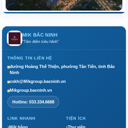
MIK BẮC NINH
"Tâm điểm kiêu hãnh"
THÔNG TIN LIÊN HỆ
đường Hoàng Thế Thiện, phường Tân Tiến, tỉnh Bắc
Ninh
cskh@Mikgroup.bacninh.vn
Mikgroup.bacninh.vn
Hotline: 033.334.6688
LINK NHANH
TIỆN ÍCH
Mặt bằng
Thư viện