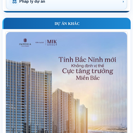
⚖
Pháp lý dự án
›
DỰ ÁN KHÁC