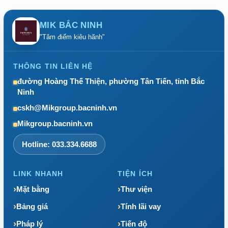
MIK BẮC NINH
"Tâm điểm kiêu hãnh"
THÔNG TIN LIÊN HỆ
đường Hoàng Thế Thiện, phường Tân Tiến, tỉnh Bắc
Ninh
cskh@Mikgroup.bacninh.vn
Mikgroup.bacninh.vn
Hotline: 033.334.6688
LINK NHANH
TIỆN ÍCH
Mặt bằng
Thư viện
Bảng giá
Tính lãi vay
Pháp lý
Tiến độ