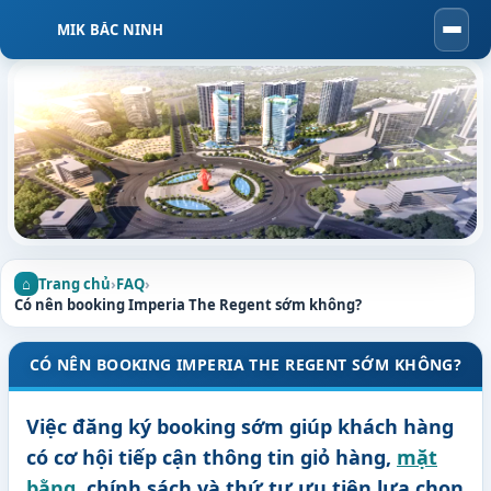
MIK BẮC NINH
Togg
navi
Trang chủ
›
FAQ
›
Có nên booking Imperia The Regent sớm không?
CÓ NÊN BOOKING IMPERIA THE REGENT SỚM KHÔNG?
Việc đăng ký booking sớm giúp khách hàng
có cơ hội tiếp cận thông tin giỏ hàng,
mặt
bằng
, chính sách và thứ tự ưu tiên lựa chọn