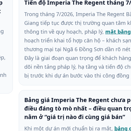
p
Tiến độ Imperia The Regent tháng 7
t
Trong tháng 7/2026, Imperia The Regent B
Giang tiếp tục được thị trường quan tâm k
ng
thông tin về quy hoạch, pháp lý,
mặt bằng
hoạch triển khai tổ hợp căn hộ – khách sạn
thương mại tại Ngã 6 Đồng Sơn dần rõ nét
ệp,
Đây là giai đoạn quan trọng để khách hàn
dõi nền tảng pháp lý, hạ tầng và tiến độ c
ành
bị trước khi dự án bước vào thi công đồng 
Bảng giá Imperia The Regent chưa p
điều đáng tò mò nhất – điều quan tr
nằm ở “giá trị nào đi cùng giá bán”
Khi một dự án mới chuẩn bị ra mắt,
bảng 