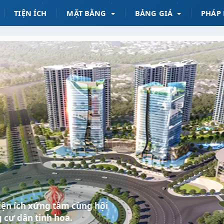
TIỆN ÍCH
MẶT BẰNG
BẢNG GIÁ
PHÁP 
 tiện ích xứng tầm cùng hội
 cư dân tinh hoa.