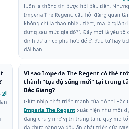
luôn là thông tin được hỏi đầu tiên. Nhưng
Imperia The Regent, câu hỏi đáng quan t
không chỉ là “bao nhiêu tiền”, mà là “giá tr
đứng sau mức giá đó?”. Đây mới là yếu tố 
định dự án có phù hợp để ở, đầu tư hay tíc
dài hạn.
nt
Vì sao Imperia The Regent có thể trở
?
thành “tọa độ sống mới” tại trung t
Bắc Giang?
,
vị
Giữa nhịp phát triển mạnh của đô thị Bắc 
dân
Imperia The Regent
xuất hiện như một d
đáng chú ý nhờ vị trí trung tâm, quy mô t
i
đa chức năng và dấu ấn phát triển của MIK