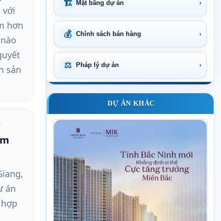
🏗
Mặt bằng dự án
›
 với
âm hơn
💰
Chính sách bán hàng
›
ị nào
quyết
⚖
Pháp lý dự án
›
h sản
DỰ ÁN KHÁC
âm
Giang,
ự án
ổ hợp