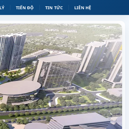
LÝ
TIẾN ĐỘ
TIN TỨC
LIÊN HỆ