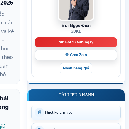
/2026
ắc
hi các
Bùi Ngọc Điền
và kế
GĐKD
 –
☎ Gọi tư vấn ngay
 hơn.
💬 Chat Zalo
g theo
huẩn
Nhận bảng giá
bộ.
TÀI LIỆU NHANH
hải
ọng
📄
Thiết kế chi tiết
›
giá