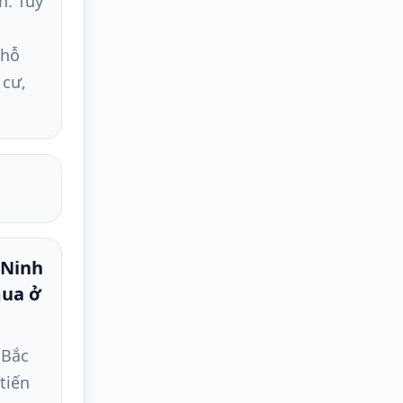
n. Tùy
 hỗ
 cư,
 Ninh
mua ở
 Bắc
 tiến