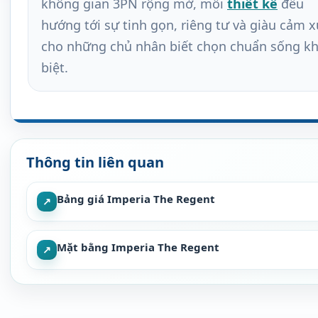
không gian 3PN rộng mở, mỗi
thiết kế
đều
hướng tới sự tinh gọn, riêng tư và giàu cảm x
cho những chủ nhân biết chọn chuẩn sống k
biệt.
Thông tin liên quan
Bảng giá Imperia The Regent
↗
Mặt bằng Imperia The Regent
↗