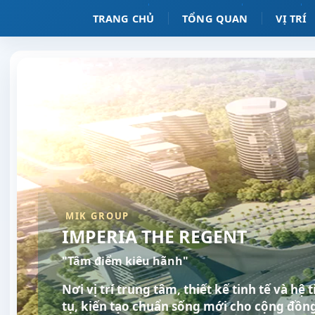
TRANG CHỦ
TỔNG QUAN
VỊ TRÍ
MIK GROUP
IMPERIA THE REGENT
"Tâm điểm kiêu hãnh"
Nơi vị trí trung tâm, thiết kế tinh tế và hệ
tụ, kiến tạo chuẩn sống mới cho cộng đồng