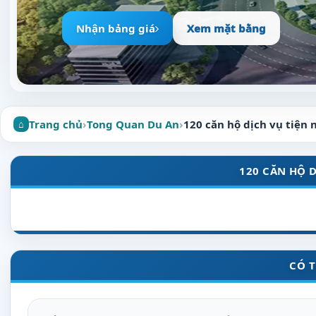
Nhận bảng giá
Xem mặt bằng
Trang chủ
›
Tong Quan Du An
›
120 căn hộ dịch vụ tiện 
120 CĂN HỘ D
CÓ 