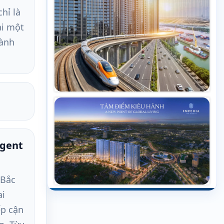
hỉ là
ải một
hành
egent
 Bắc
ai
ếp cận