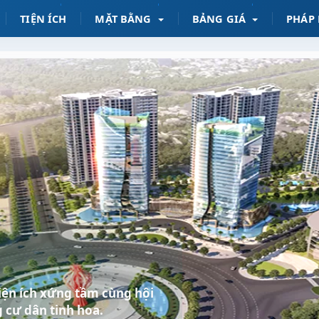
TIỆN ÍCH
MẶT BẰNG
BẢNG GIÁ
PHÁP 
 tiện ích xứng tầm cùng hội
 cư dân tinh hoa.