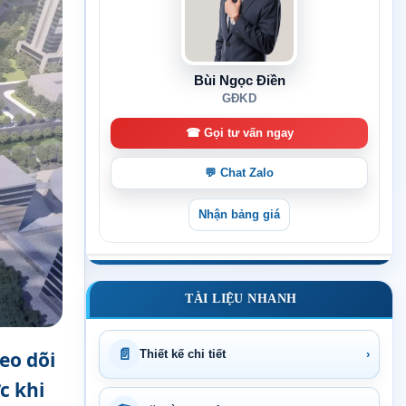
Bùi Ngọc Điền
GĐKD
☎ Gọi tư vấn ngay
💬 Chat Zalo
Nhận bảng giá
TÀI LIỆU NHANH
📄
eo dõi
Thiết kế chi tiết
›
c khi