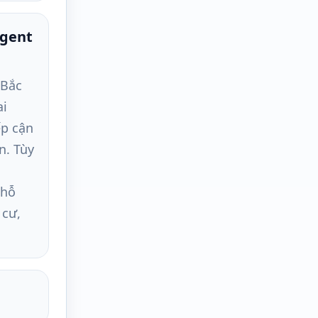
egent
 Bắc
ai
ếp cận
n. Tùy
 hỗ
 cư,