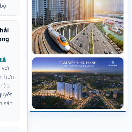
bộ.
hải
ọng
giá
 với
âm hơn
ị nào
quyết
h sản