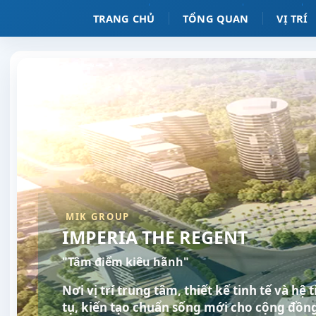
TRANG CHỦ
TỔNG QUAN
VỊ TRÍ
MIK GROUP
IMPERIA THE REGENT
"Tâm điểm kiêu hãnh"
Nơi vị trí trung tâm, thiết kế tinh tế và hệ
tụ, kiến tạo chuẩn sống mới cho cộng đồng