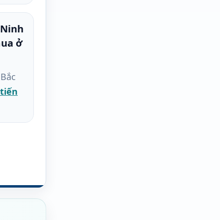
 Ninh
mua ở
 Bắc
tiến