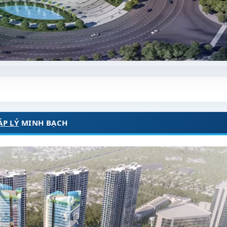
ÁP LÝ
MINH BẠCH