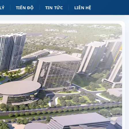
LÝ
TIẾN ĐỘ
TIN TỨC
LIÊN HỆ