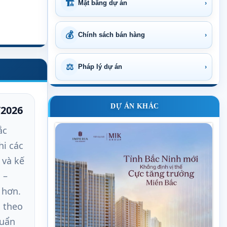
🏗
Mặt bằng dự án
›
💰
Chính sách bán hàng
›
⚖
Pháp lý dự án
›
DỰ ÁN KHÁC
/2026
ắc
hi các
và kế
 –
 hơn.
g theo
huẩn