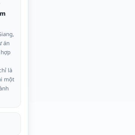
âm
Giang,
ự án
ổ hợp
hỉ là
ải một
hành