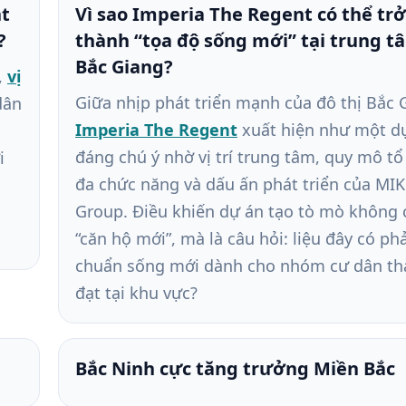
nt
Vì sao Imperia The Regent có thể trở
?
thành “tọa độ sống mới” tại trung t
Bắc Giang?
,
vị
Giữa nhịp phát triển mạnh của đô thị Bắc 
dân
Imperia The Regent
xuất hiện như một d
đáng chú ý nhờ vị trí trung tâm, quy mô t
i
đa chức năng và dấu ấn phát triển của MIK
Group. Điều khiến dự án tạo tò mò không c
“căn hộ mới”, mà là câu hỏi: liệu đây có ph
chuẩn sống mới dành cho nhóm cư dân t
đạt tại khu vực?
Bắc Ninh cực tăng trưởng Miền Bắc