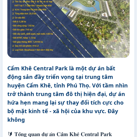
Cẩm Khê Central Park là một dự án bất
động sản đầy triển vọng tại trung tâm
huyện Cẩm Khê, tỉnh Phú Thọ. Với tầm nhìn
trở thành trung tâm đô thị hiện đại, dự án
hứa hẹn mang lại sự thay đổi tích cực cho
bộ mặt kinh tế - xã hội của khu vực. Đây
không
🔰 𝐓𝐨̂̉𝐧𝐠 𝐪𝐮𝐚𝐧 𝐝𝐮̛̣ 𝐚́𝐧 𝐂𝐚̂̉𝐦 𝐊𝐡𝐞̂ 𝐂𝐞𝐧𝐭𝐫𝐚𝐥 𝐏𝐚𝐫𝐤