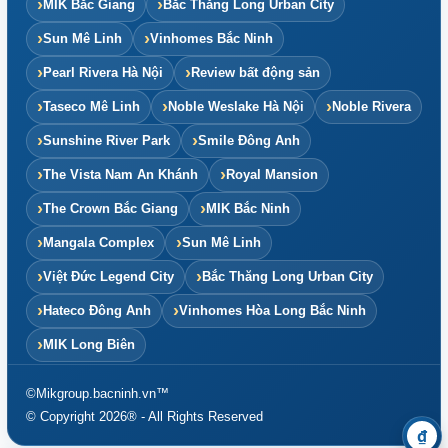
MIK Bắc Giang
Bắc Thăng Long Urban City
Sun Mê Linh
Vinhomes Bắc Ninh
Pearl Rivera Hà Nội
Review bất động sản
Taseco Mê Linh
Noble Weslake Hà Nội
Noble Rivera
Sunshine River Park
Smile Đông Anh
The Vista Nam An Khánh
Royal Mansion
The Crown Bắc Giang
MIK Bắc Ninh
Mangala Complex
Sun Mê Linh
Việt Đức Legend City
Bắc Thăng Long Urban City
Hateco Đông Anh
Vinhomes Hòa Long Bắc Ninh
MIK Long Biên
©Mikgroup.bacninh.vn™
© Copyright 2026® - All Rights Reserved
₫