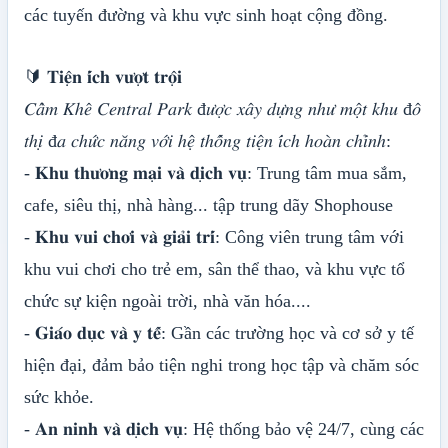
các tuyến đường và khu vực sinh hoạt cộng đồng.
🔰 𝐓𝐢𝐞̣̂𝐧 𝐢́𝐜𝐡 𝐯𝐮̛𝐨̛̣𝐭 𝐭𝐫𝐨̣̂𝐢
𝐶𝑎̂̉𝑚 𝐾ℎ𝑒̂ 𝐶𝑒𝑛𝑡𝑟𝑎𝑙 𝑃𝑎𝑟𝑘 đ𝑢̛𝑜̛̣𝑐 𝑥𝑎̂𝑦 𝑑𝑢̛̣𝑛𝑔 𝑛ℎ𝑢̛ 𝑚𝑜̣̂𝑡 𝑘ℎ𝑢 đ𝑜̂
𝑡ℎ𝑖̣ đ𝑎 𝑐ℎ𝑢̛́𝑐 𝑛𝑎̆𝑛𝑔 𝑣𝑜̛́𝑖 ℎ𝑒̣̂ 𝑡ℎ𝑜̂́𝑛𝑔 𝑡𝑖𝑒̣̂𝑛 𝑖́𝑐ℎ ℎ𝑜𝑎̀𝑛 𝑐ℎ𝑖̉𝑛ℎ:
- 𝐊𝐡𝐮 𝐭𝐡𝐮̛𝐨̛𝐧𝐠 𝐦𝐚̣𝐢 𝐯𝐚̀ 𝐝𝐢̣𝐜𝐡 𝐯𝐮̣: Trung tâm mua sắm,
cafe, siêu thị, nhà hàng... tập trung dãy Shophouse
- 𝐊𝐡𝐮 𝐯𝐮𝐢 𝐜𝐡𝐨̛𝐢 𝐯𝐚̀ 𝐠𝐢𝐚̉𝐢 𝐭𝐫𝐢́: Công viên trung tâm với
khu vui chơi cho trẻ em, sân thể thao, và khu vực tổ
chức sự kiện ngoài trời, nhà văn hóa....
- 𝐆𝐢𝐚́𝐨 𝐝𝐮̣𝐜 𝐯𝐚̀ 𝐲 𝐭𝐞̂́: Gần các trường học và cơ sở y tế
hiện đại, đảm bảo tiện nghi trong học tập và chăm sóc
sức khỏe.
- 𝐀𝐧 𝐧𝐢𝐧𝐡 𝐯𝐚̀ 𝐝𝐢̣𝐜𝐡 𝐯𝐮̣: Hệ thống bảo vệ 24/7, cùng các