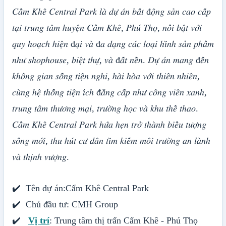
𝐶𝑎̂̉𝑚 𝐾ℎ𝑒̂ 𝐶𝑒𝑛𝑡𝑟𝑎𝑙 𝑃𝑎𝑟𝑘 𝑙𝑎̀ 𝑑𝑢̛̣ 𝑎́𝑛 𝑏𝑎̂́𝑡 đ𝑜̣̂𝑛𝑔 𝑠𝑎̉𝑛 𝑐𝑎𝑜 𝑐𝑎̂́𝑝
𝑡𝑎̣𝑖 𝑡𝑟𝑢𝑛𝑔 𝑡𝑎̂𝑚 ℎ𝑢𝑦𝑒̣̂𝑛 𝐶𝑎̂̉𝑚 𝐾ℎ𝑒̂, 𝑃ℎ𝑢́ 𝑇ℎ𝑜̣, 𝑛𝑜̂̉𝑖 𝑏𝑎̣̂𝑡 𝑣𝑜̛́𝑖
𝑞𝑢𝑦 ℎ𝑜𝑎̣𝑐ℎ ℎ𝑖𝑒̣̂𝑛 đ𝑎̣𝑖 𝑣𝑎̀ đ𝑎 𝑑𝑎̣𝑛𝑔 𝑐𝑎́𝑐 𝑙𝑜𝑎̣𝑖 ℎ𝑖̀𝑛ℎ 𝑠𝑎̉𝑛 𝑝ℎ𝑎̂̉𝑚
𝑛ℎ𝑢̛ 𝑠ℎ𝑜𝑝ℎ𝑜𝑢𝑠𝑒, 𝑏𝑖𝑒̣̂𝑡 𝑡ℎ𝑢̛̣, 𝑣𝑎̀ đ𝑎̂́𝑡 𝑛𝑒̂̀𝑛. 𝐷𝑢̛̣ 𝑎́𝑛 𝑚𝑎𝑛𝑔 đ𝑒̂́𝑛
𝑘ℎ𝑜̂𝑛𝑔 𝑔𝑖𝑎𝑛 𝑠𝑜̂́𝑛𝑔 𝑡𝑖𝑒̣̂𝑛 𝑛𝑔ℎ𝑖, ℎ𝑎̀𝑖 ℎ𝑜̀𝑎 𝑣𝑜̛́𝑖 𝑡ℎ𝑖𝑒̂𝑛 𝑛ℎ𝑖𝑒̂𝑛,
𝑐𝑢̀𝑛𝑔 ℎ𝑒̣̂ 𝑡ℎ𝑜̂́𝑛𝑔 𝑡𝑖𝑒̣̂𝑛 𝑖́𝑐ℎ đ𝑎̆̉𝑛𝑔 𝑐𝑎̂́𝑝 𝑛ℎ𝑢̛ 𝑐𝑜̂𝑛𝑔 𝑣𝑖𝑒̂𝑛 𝑥𝑎𝑛ℎ,
𝑡𝑟𝑢𝑛𝑔 𝑡𝑎̂𝑚 𝑡ℎ𝑢̛𝑜̛𝑛𝑔 𝑚𝑎̣𝑖, 𝑡𝑟𝑢̛𝑜̛̀𝑛𝑔 ℎ𝑜̣𝑐 𝑣𝑎̀ 𝑘ℎ𝑢 𝑡ℎ𝑒̂̉ 𝑡ℎ𝑎𝑜.
𝐶𝑎̂̉𝑚 𝐾ℎ𝑒̂ 𝐶𝑒𝑛𝑡𝑟𝑎𝑙 𝑃𝑎𝑟𝑘 ℎ𝑢̛́𝑎 ℎ𝑒̣𝑛 𝑡𝑟𝑜̛̉ 𝑡ℎ𝑎̀𝑛ℎ 𝑏𝑖𝑒̂̉𝑢 𝑡𝑢̛𝑜̛̣𝑛𝑔
𝑠𝑜̂́𝑛𝑔 𝑚𝑜̛́𝑖, 𝑡ℎ𝑢 ℎ𝑢́𝑡 𝑐𝑢̛ 𝑑𝑎̂𝑛 𝑡𝑖̀𝑚 𝑘𝑖𝑒̂́𝑚 𝑚𝑜̂𝑖 𝑡𝑟𝑢̛𝑜̛̀𝑛𝑔 𝑎𝑛 𝑙𝑎̀𝑛ℎ
𝑣𝑎̀ 𝑡ℎ𝑖̣𝑛ℎ 𝑣𝑢̛𝑜̛̣𝑛𝑔.
✔️ Tên dự án:Cẩm Khê Central Park
✔️ Chủ đầu tư: CMH Group
✔️
Vị trí
: Trung tâm thị trấn Cẩm Khê - Phú Thọ