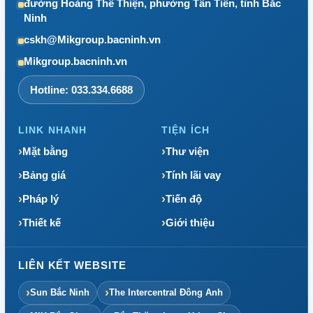
đường Hoàng Thế Thiện, phường Tân Tiến, tỉnh Bắc
Ninh
cskh@Mikgroup.bacninh.vn
Mikgroup.bacninh.vn
Hotline: 033.334.6688
LINK NHANH
TIỆN ÍCH
Mặt bằng
Thư viện
Bảng giá
Tính lãi vay
Pháp lý
Tiến độ
Thiết kế
Giới thiệu
LIÊN KẾT WEBSITE
Sun Bắc Ninh
The Intercentral Đông Anh