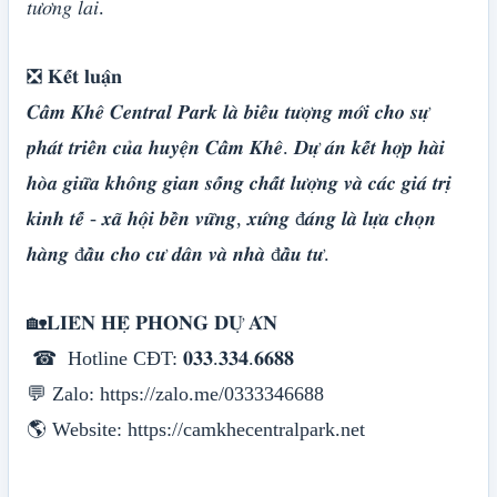
𝑡𝑢̛𝑜̛𝑛𝑔 𝑙𝑎𝑖.
❎ 𝐊𝐞̂́𝐭 𝐥𝐮𝐚̣̂𝐧
𝑪𝒂̂̉𝒎 𝑲𝒉𝒆̂ 𝑪𝒆𝒏𝒕𝒓𝒂𝒍 𝑷𝒂𝒓𝒌 𝒍𝒂̀ 𝒃𝒊𝒆̂̉𝒖 𝒕𝒖̛𝒐̛̣𝒏𝒈 𝒎𝒐̛́𝒊 𝒄𝒉𝒐 𝒔𝒖̛̣
𝒑𝒉𝒂́𝒕 𝒕𝒓𝒊𝒆̂̉𝒏 𝒄𝒖̉𝒂 𝒉𝒖𝒚𝒆̣̂𝒏 𝑪𝒂̂̉𝒎 𝑲𝒉𝒆̂. 𝑫𝒖̛̣ 𝒂́𝒏 𝒌𝒆̂́𝒕 𝒉𝒐̛̣𝒑 𝒉𝒂̀𝒊
𝒉𝒐̀𝒂 𝒈𝒊𝒖̛̃𝒂 𝒌𝒉𝒐̂𝒏𝒈 𝒈𝒊𝒂𝒏 𝒔𝒐̂́𝒏𝒈 𝒄𝒉𝒂̂́𝒕 𝒍𝒖̛𝒐̛̣𝒏𝒈 𝒗𝒂̀ 𝒄𝒂́𝒄 𝒈𝒊𝒂́ 𝒕𝒓𝒊̣
𝒌𝒊𝒏𝒉 𝒕𝒆̂́ - 𝒙𝒂̃ 𝒉𝒐̣̂𝒊 𝒃𝒆̂̀𝒏 𝒗𝒖̛̃𝒏𝒈, 𝒙𝒖̛́𝒏𝒈 đ𝒂́𝒏𝒈 𝒍𝒂̀ 𝒍𝒖̛̣𝒂 𝒄𝒉𝒐̣𝒏
𝒉𝒂̀𝒏𝒈 đ𝒂̂̀𝒖 𝒄𝒉𝒐 𝒄𝒖̛ 𝒅𝒂̂𝒏 𝒗𝒂̀ 𝒏𝒉𝒂̀ đ𝒂̂̀𝒖 𝒕𝒖̛.
🏡𝐋𝐈𝐄̂𝐍 𝐇𝐄̣̂ 𝐏𝐇𝐎̀𝐍𝐆 𝐃𝐔̛̣ 𝐀́𝐍
☎ Hotline CĐT: 𝟎𝟑𝟑.𝟑𝟑𝟒.𝟔𝟔𝟖𝟖
💬 Zalo: https://zalo.me/0333346688
🌎 Website: https://camkhecentralpark.net