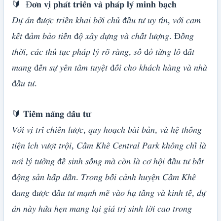
🔰 Đ𝐨̛𝐧 𝐯𝐢̣ 𝐩𝐡𝐚́𝐭 𝐭𝐫𝐢𝐞̂̉𝐧 𝐯𝐚̀ 𝐩𝐡𝐚́𝐩 𝐥𝐲́ 𝐦𝐢𝐧𝐡 𝐛𝐚̣𝐜𝐡
𝐷𝑢̛̣ 𝑎́𝑛 đ𝑢̛𝑜̛̣𝑐 𝑡𝑟𝑖𝑒̂̉𝑛 𝑘ℎ𝑎𝑖 𝑏𝑜̛̉𝑖 𝑐ℎ𝑢̉ đ𝑎̂̀𝑢 𝑡𝑢̛ 𝑢𝑦 𝑡𝑖́𝑛, 𝑣𝑜̛́𝑖 𝑐𝑎𝑚
𝑘𝑒̂́𝑡 đ𝑎̉𝑚 𝑏𝑎̉𝑜 𝑡𝑖𝑒̂́𝑛 đ𝑜̣̂ 𝑥𝑎̂𝑦 𝑑𝑢̛̣𝑛𝑔 𝑣𝑎̀ 𝑐ℎ𝑎̂́𝑡 𝑙𝑢̛𝑜̛̣𝑛𝑔. Đ𝑜̂̀𝑛𝑔
𝑡ℎ𝑜̛̀𝑖, 𝑐𝑎́𝑐 𝑡ℎ𝑢̉ 𝑡𝑢̣𝑐 𝑝ℎ𝑎́𝑝 𝑙𝑦́ 𝑟𝑜̃ 𝑟𝑎̀𝑛𝑔, 𝑠𝑜̂̉ đ𝑜̉ 𝑡𝑢̛̀𝑛𝑔 𝑙𝑜̂ đ𝑎̂́𝑡
𝑚𝑎𝑛𝑔 đ𝑒̂́𝑛 𝑠𝑢̛̣ 𝑦𝑒̂𝑛 𝑡𝑎̂𝑚 𝑡𝑢𝑦𝑒̣̂𝑡 đ𝑜̂́𝑖 𝑐ℎ𝑜 𝑘ℎ𝑎́𝑐ℎ ℎ𝑎̀𝑛𝑔 𝑣𝑎̀ 𝑛ℎ𝑎̀
đ𝑎̂̀𝑢 𝑡𝑢̛.
🔰 𝐓𝐢𝐞̂̀𝐦 𝐧𝐚̆𝐧𝐠 đ𝐚̂̀𝐮 𝐭𝐮̛
𝑉𝑜̛́𝑖 𝑣𝑖̣ 𝑡𝑟𝑖́ 𝑐ℎ𝑖𝑒̂́𝑛 𝑙𝑢̛𝑜̛̣𝑐, 𝑞𝑢𝑦 ℎ𝑜𝑎̣𝑐ℎ 𝑏𝑎̀𝑖 𝑏𝑎̉𝑛, 𝑣𝑎̀ ℎ𝑒̣̂ 𝑡ℎ𝑜̂́𝑛𝑔
𝑡𝑖𝑒̣̂𝑛 𝑖́𝑐ℎ 𝑣𝑢̛𝑜̛̣𝑡 𝑡𝑟𝑜̣̂𝑖, 𝐶𝑎̂̉𝑚 𝐾ℎ𝑒̂ 𝐶𝑒𝑛𝑡𝑟𝑎𝑙 𝑃𝑎𝑟𝑘 𝑘ℎ𝑜̂𝑛𝑔 𝑐ℎ𝑖̉ 𝑙𝑎̀
𝑛𝑜̛𝑖 𝑙𝑦́ 𝑡𝑢̛𝑜̛̉𝑛𝑔 đ𝑒̂̉ 𝑠𝑖𝑛ℎ 𝑠𝑜̂́𝑛𝑔 𝑚𝑎̀ 𝑐𝑜̀𝑛 𝑙𝑎̀ 𝑐𝑜̛ ℎ𝑜̣̂𝑖 đ𝑎̂̀𝑢 𝑡𝑢̛ 𝑏𝑎̂́𝑡
đ𝑜̣̂𝑛𝑔 𝑠𝑎̉𝑛 ℎ𝑎̂́𝑝 𝑑𝑎̂̃𝑛. 𝑇𝑟𝑜𝑛𝑔 𝑏𝑜̂́𝑖 𝑐𝑎̉𝑛ℎ ℎ𝑢𝑦𝑒̣̂𝑛 𝐶𝑎̂̉𝑚 𝐾ℎ𝑒̂
đ𝑎𝑛𝑔 đ𝑢̛𝑜̛̣𝑐 đ𝑎̂̀𝑢 𝑡𝑢̛ 𝑚𝑎̣𝑛ℎ 𝑚𝑒̃ 𝑣𝑎̀𝑜 ℎ𝑎̣ 𝑡𝑎̂̀𝑛𝑔 𝑣𝑎̀ 𝑘𝑖𝑛ℎ 𝑡𝑒̂́, 𝑑𝑢̛̣
𝑎́𝑛 𝑛𝑎̀𝑦 ℎ𝑢̛́𝑎 ℎ𝑒̣𝑛 𝑚𝑎𝑛𝑔 𝑙𝑎̣𝑖 𝑔𝑖𝑎́ 𝑡𝑟𝑖̣ 𝑠𝑖𝑛ℎ 𝑙𝑜̛̀𝑖 𝑐𝑎𝑜 𝑡𝑟𝑜𝑛𝑔