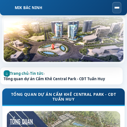
MIK BẮC NINH
Togg
navi
Trang chủ
›
Tin tức
›
Tổng quan dự án Cẩm Khê Central Park - CĐT Tuấn Huy
TỔNG QUAN DỰ ÁN CẨM KHÊ CENTRAL PARK - CĐT
TUẤN HUY