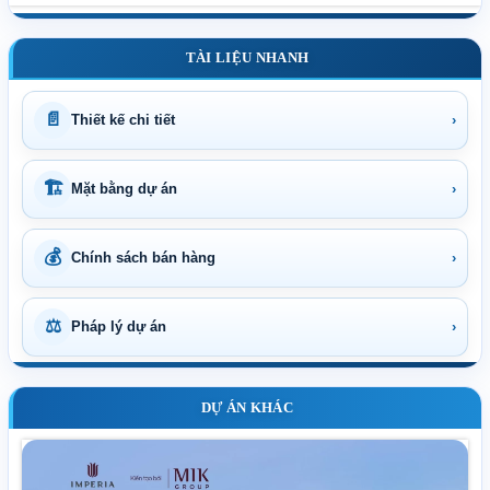
TÀI LIỆU NHANH
📄
Thiết kế chi tiết
›
🏗
Mặt bằng dự án
›
💰
Chính sách bán hàng
›
⚖
Pháp lý dự án
›
DỰ ÁN KHÁC