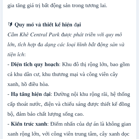
gia tăng giá trị bất động sản trong tương lai.
🔰 𝐐𝐮𝐲 𝐦𝐨̂ 𝐯𝐚̀ 𝐭𝐡𝐢𝐞̂́𝐭 𝐤𝐞̂́ 𝐡𝐢𝐞̣̂𝐧 đ𝐚̣𝐢
𝐶𝑎̂̉𝑚 𝐾ℎ𝑒̂ 𝐶𝑒𝑛𝑡𝑟𝑎𝑙 𝑃𝑎𝑟𝑘 đ𝑢̛𝑜̛̣𝑐 𝑝ℎ𝑎́𝑡 𝑡𝑟𝑖𝑒̂̉𝑛 𝑣𝑜̛́𝑖 𝑞𝑢𝑦 𝑚𝑜̂
𝑙𝑜̛́𝑛, 𝑡𝑖́𝑐ℎ ℎ𝑜̛̣𝑝 đ𝑎 𝑑𝑎̣𝑛𝑔 𝑐𝑎́𝑐 𝑙𝑜𝑎̣𝑖 ℎ𝑖̀𝑛ℎ 𝑏𝑎̂́𝑡 đ𝑜̣̂𝑛𝑔 𝑠𝑎̉𝑛 𝑣𝑎̀
𝑡𝑖𝑒̣̂𝑛 𝑖́𝑐ℎ:
- 𝐃𝐢𝐞̣̂𝐧 𝐭𝐢́𝐜𝐡 𝐪𝐮𝐲 𝐡𝐨𝐚̣𝐜𝐡: Khu đô thị rộng lớn, bao gồm
cả khu dân cư, khu thương mại và công viên cây
xanh, hồ điều hòa.
- 𝐇𝐚̣ 𝐭𝐚̂̀𝐧𝐠 𝐡𝐢𝐞̣̂𝐧 đ𝐚̣𝐢: Đường nội khu rộng rãi, hệ thống
cấp thoát nước, điện và chiếu sáng được thiết kế đồng
bộ, đảm bảo chất lượng sống cao.
- 𝐊𝐢𝐞̂́𝐧 𝐭𝐫𝐮́𝐜 𝐱𝐚𝐧𝐡: Điểm nhấn của dự án là không gian
xanh rộng lớn, với công viên trung tâm, cây xanh dọc