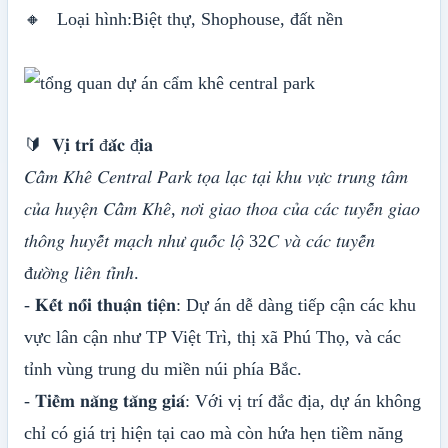
🔸 Loại hình:Biệt thự, Shophouse, đất nền
🔰 𝐕𝐢̣ 𝐭𝐫𝐢́ đ𝐚̆́𝐜 đ𝐢̣𝐚
𝐶𝑎̂̉𝑚 𝐾ℎ𝑒̂ 𝐶𝑒𝑛𝑡𝑟𝑎𝑙 𝑃𝑎𝑟𝑘 𝑡𝑜̣𝑎 𝑙𝑎̣𝑐 𝑡𝑎̣𝑖 𝑘ℎ𝑢 𝑣𝑢̛̣𝑐 𝑡𝑟𝑢𝑛𝑔 𝑡𝑎̂𝑚
𝑐𝑢̉𝑎 ℎ𝑢𝑦𝑒̣̂𝑛 𝐶𝑎̂̉𝑚 𝐾ℎ𝑒̂, 𝑛𝑜̛𝑖 𝑔𝑖𝑎𝑜 𝑡ℎ𝑜𝑎 𝑐𝑢̉𝑎 𝑐𝑎́𝑐 𝑡𝑢𝑦𝑒̂́𝑛 𝑔𝑖𝑎𝑜
𝑡ℎ𝑜̂𝑛𝑔 ℎ𝑢𝑦𝑒̂́𝑡 𝑚𝑎̣𝑐ℎ 𝑛ℎ𝑢̛ 𝑞𝑢𝑜̂́𝑐 𝑙𝑜̣̂ 32𝐶 𝑣𝑎̀ 𝑐𝑎́𝑐 𝑡𝑢𝑦𝑒̂́𝑛
đ𝑢̛𝑜̛̀𝑛𝑔 𝑙𝑖𝑒̂𝑛 𝑡𝑖̉𝑛ℎ.
- 𝐊𝐞̂́𝐭 𝐧𝐨̂́𝐢 𝐭𝐡𝐮𝐚̣̂𝐧 𝐭𝐢𝐞̣̂𝐧: Dự án dễ dàng tiếp cận các khu
vực lân cận như TP Việt Trì, thị xã Phú Thọ, và các
tỉnh vùng trung du miền núi phía Bắc.
- 𝐓𝐢𝐞̂̀𝐦 𝐧𝐚̆𝐧𝐠 𝐭𝐚̆𝐧𝐠 𝐠𝐢𝐚́: Với vị trí đắc địa, dự án không
chỉ có giá trị hiện tại cao mà còn hứa hẹn tiềm năng