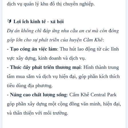
dịch vụ quản lý khu đô thị chuyên nghiệp.
🔰 𝐋𝐨̛̣𝐢 𝐢́𝐜𝐡 𝐤𝐢𝐧𝐡 𝐭𝐞̂́ - 𝐱𝐚̃ 𝐡𝐨̣̂𝐢
𝐷𝑢̛̣ 𝑎́𝑛 𝑘ℎ𝑜̂𝑛𝑔 𝑐ℎ𝑖̉ đ𝑎́𝑝 𝑢̛́𝑛𝑔 𝑛ℎ𝑢 𝑐𝑎̂̀𝑢 𝑎𝑛 𝑐𝑢̛ 𝑚𝑎̀ 𝑐𝑜̀𝑛 đ𝑜́𝑛𝑔
𝑔𝑜́𝑝 𝑙𝑜̛́𝑛 𝑐ℎ𝑜 𝑠𝑢̛̣ 𝑝ℎ𝑎́𝑡 𝑡𝑟𝑖𝑒̂̉𝑛 𝑐𝑢̉𝑎 ℎ𝑢𝑦𝑒̣̂𝑛 𝐶𝑎̂̉𝑚 𝐾ℎ𝑒̂:
- 𝐓𝐚̣𝐨 𝐜𝐨̂𝐧𝐠 𝐚̆𝐧 𝐯𝐢𝐞̣̂𝐜 𝐥𝐚̀𝐦: Thu hút lao động từ các lĩnh
vực xây dựng, kinh doanh và dịch vụ.
- 𝐓𝐡𝐮́𝐜 đ𝐚̂̉𝐲 𝐩𝐡𝐚́𝐭 𝐭𝐫𝐢𝐞̂̉𝐧 𝐭𝐡𝐮̛𝐨̛𝐧𝐠 𝐦𝐚̣𝐢: Hình thành trung
tâm mua sắm và dịch vụ hiện đại, góp phần kích thích
tiêu dùng địa phương.
- 𝐍𝐚̂𝐧𝐠 𝐜𝐚𝐨 𝐜𝐡𝐚̂́𝐭 𝐥𝐮̛𝐨̛̣𝐧𝐠 𝐬𝐨̂́𝐧𝐠: Cẩm Khê Central Park
góp phần xây dựng một cộng đồng văn minh, hiện đại,
và thân thiện với môi trường.