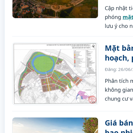
Cập nhật t
phóng
mặt
lưu ý cho 
Mặt bằ
hoạch, 
Đăng: 26/06
Phân tích 
không gian 
chung cư v
Giá bá
bao nhi