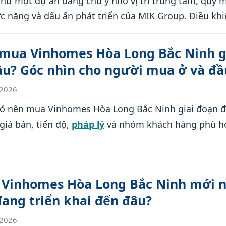
như một dự án đáng chú ý nhờ vị trí trung tâm, quy 
c năng và dấu ấn phát triển của MIK Group. Điều kh
ò không chỉ là “căn hộ mới”, mà là câu hỏi: liệu đây 
sống mới dành cho nhóm cư dân thành đạt tại khu 
 mua Vinhomes Hòa Long Bắc Ninh g
u? Góc nhìn cho người mua ở và đầ
/2026
có nên mua Vinhomes Hòa Long Bắc Ninh giai đoạn đầ
 giá bán, tiến độ,
pháp lý
và nhóm khách hàng phù h
 Vinhomes Hòa Long Bắc Ninh mới n
ang triển khai đến đâu?
/2026