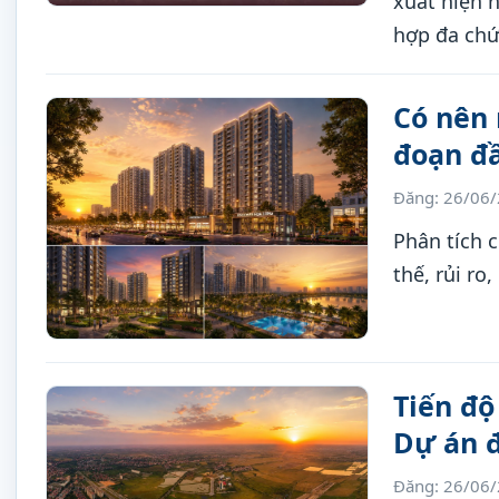
xuất hiện 
hợp đa chứ
án tạo tò m
một chuẩn 
Có nên
đoạn đầ
Đăng: 26/06
Phân tích 
thế, rủi ro,
Tiến độ
Dự án đ
Đăng: 26/06