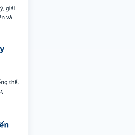
, giải
ến và
uy
ng thể,
ự,
iến