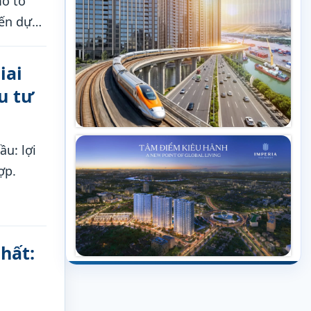
mô tổ
iến dự
có phải
vực?
iai
u tư
u: lợi
ợp.
hất: