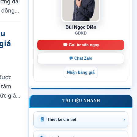
ường dài
, đồng
thành
Bùi Ngọc Điền
ều
GĐKD
giá
☎ Gọi tư vấn ngay
💬 Chat Zalo
Nhận bảng giá
 được
n tâm
mức giá
TÀI LIỆU NHANH
tư hay
📄
Thiết kế chi tiết
›