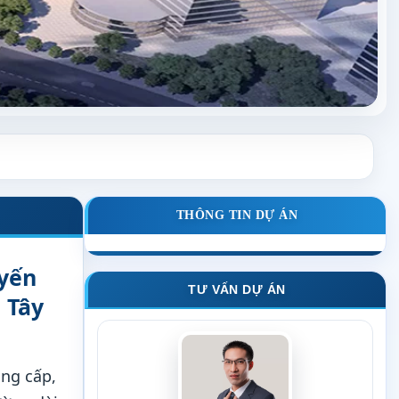
THÔNG TIN DỰ ÁN
uyến
TƯ VẤN DỰ ÁN
 Tây
ng cấp,