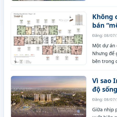
Không c
bán “mộ
Đăng: 08/07
Một dự án 
Nhưng để g
bên trong 
hộ, shopho
sinh thái 
Vì sao 
độ sống
Đăng: 08/07
Giữa nhịp 