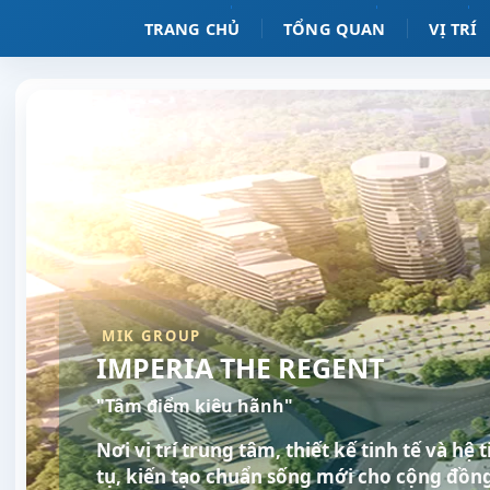
TRANG CHỦ
TỔNG QUAN
VỊ TRÍ
MIK GROUP
IMPERIA THE REGENT
"Tâm điểm kiêu hãnh"
Nơi vị trí trung tâm, thiết kế tinh tế và hệ
tụ, kiến tạo chuẩn sống mới cho cộng đồng