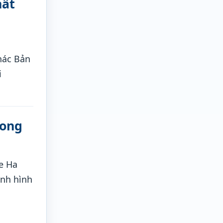
hất
i
Thác Bản
i
Long
e Ha
ịnh hình