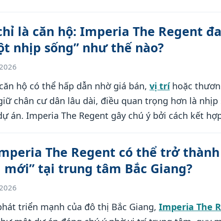
hỉ là căn hộ: Imperia The Regent đ
t nhịp sống” như thế nào?
/2026
căn hộ có thể hấp dẫn nhờ giá bán,
vị trí
hoặc thươn
iữ chân cư dân lâu dài, điều quan trọng hơn là nhịp
dự án. Imperia The Regent gây chú ý bởi cách kết hợ
use, khách sạn, dịch vụ và cảnh quan để tạo nên mộ
sống cao cấp ngay trung tâm Bắc Giang.
Imperia The Regent có thể trở thành
 mới” tại trung tâm Bắc Giang?
/2026
phát triển mạnh của đô thị Bắc Giang,
Imperia The 