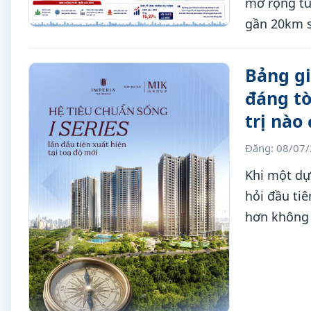
mở rộng tu
gần 20km s
thời góp p
thành phố 
Bảng gi
đáng tò
trị nào
Đăng: 08/07
Khi một dự
hỏi đầu ti
hơn không c
đó?”. Đây 
tích sản dà