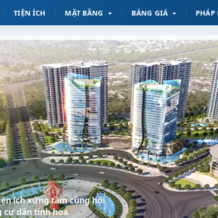
TIỆN ÍCH
MẶT BẰNG
BẢNG GIÁ
PHÁP 
 tiện ích xứng tầm cùng hội
 cư dân tinh hoa.