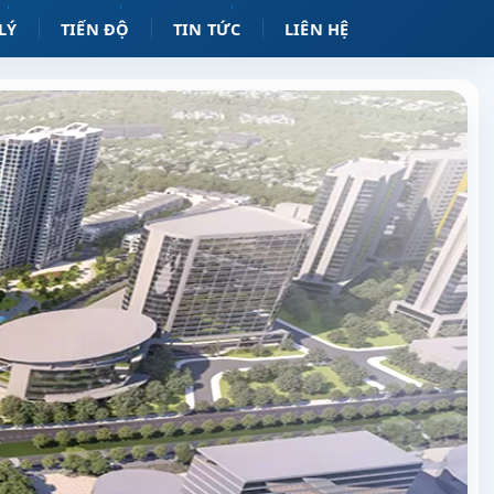
LÝ
TIẾN ĐỘ
TIN TỨC
LIÊN HỆ