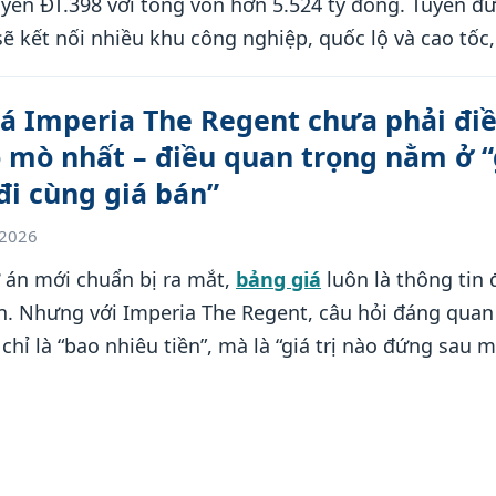
yến ĐT.398 với tổng vốn hơn 5.524 tỷ đồng. Tuyến đ
ẽ kết nối nhiều khu công nghiệp, quốc lộ và cao tốc
hần hiện thực hóa mục tiêu phát triển Bắc Ninh trở 
trực thuộc Trung ương.
á Imperia The Regent chưa phải đi
 mò nhất – điều quan trọng nằm ở “
 đi cùng giá bán”
/2026
 án mới chuẩn bị ra mắt,
bảng giá
luôn là thông tin
ên. Nhưng với Imperia The Regent, câu hỏi đáng qua
hỉ là “bao nhiêu tiền”, mà là “giá trị nào đứng sau 
mới là yếu tố quyết định dự án có phù hợp để ở, đầu 
i hạn.