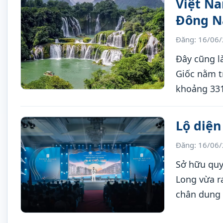
Việt Na
Đông N
Đăng: 16/06
Đây cũng là
Giốc nằm t
khoảng 331
Lộ diện
Đăng: 16/06
Sở hữu quy
Long vừa ra
chân dung 