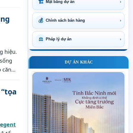
🏗
Mặt bằng dự án
›
ang
💰
Chính sách bán hàng
›
⚖
Pháp lý dự án
›
g hiệu.
 sống
DỰ ÁN KHÁC
p căn
t hệ
 “tọa
Regent