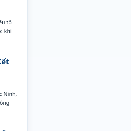
ếu tố
c khi
Kết
c Ninh,
công