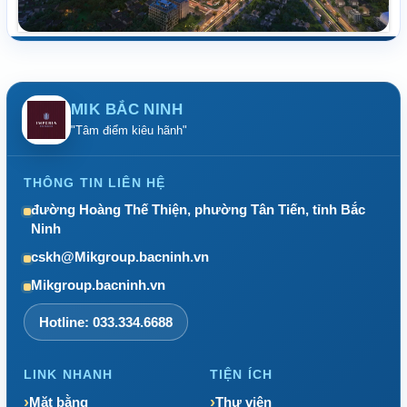
MIK BẮC NINH
"Tâm điểm kiêu hãnh"
THÔNG TIN LIÊN HỆ
đường Hoàng Thế Thiện, phường Tân Tiến, tỉnh Bắc
Ninh
cskh@Mikgroup.bacninh.vn
Mikgroup.bacninh.vn
Hotline: 033.334.6688
LINK NHANH
TIỆN ÍCH
Mặt bằng
Thư viện