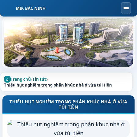
MIK BẮC NINH
Togg
navi
Trang chủ
›
Tin tức
›
Thiếu hụt nghiêm trọng phân khúc nhà ở vừa túi tiền
THIẾU HỤT NGHIÊM TRỌNG PHÂN KHÚC NHÀ Ở VỪA
TÚI TIỀN