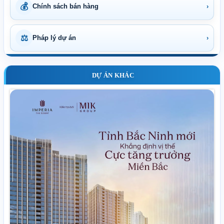
💰
Chính sách bán hàng
›
⚖
Pháp lý dự án
›
DỰ ÁN KHÁC