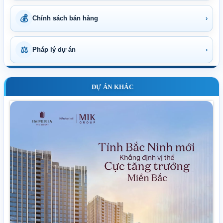
💰
Chính sách bán hàng
›
⚖
Pháp lý dự án
›
DỰ ÁN KHÁC