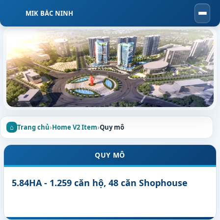
MIK BẮC NINH
Togg
navi
Trang chủ
›
Home V2 Item
›
Quy mô
QUY MÔ
5.84HA - 1.259 căn hộ, 48 căn Shophouse