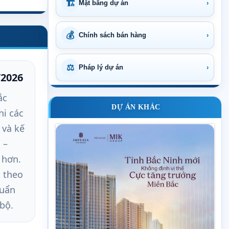
🏗
Mặt bằng dự án
›
💰
Chính sách bán hàng
›
⚖
Pháp lý dự án
›
/2026
ắc
DỰ ÁN KHÁC
hi các
và kế
 –
 hơn.
g theo
huẩn
bộ.