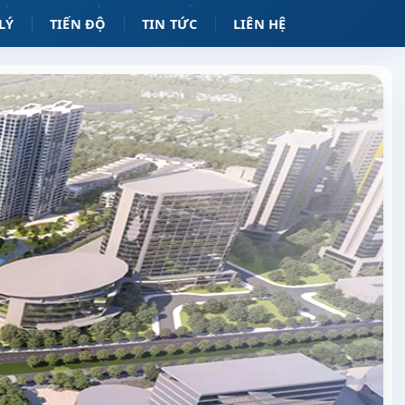
LÝ
TIẾN ĐỘ
TIN TỨC
LIÊN HỆ