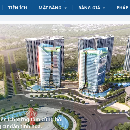
TIỆN ÍCH
MẶT BẰNG
BẢNG GIÁ
PHÁP 
 tiện ích xứng tầm cùng hội
 cư dân tinh hoa.