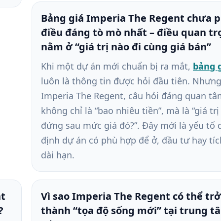
Bảng giá Imperia The Regent chưa p
điều đáng tò mò nhất – điều quan tr
nằm ở “giá trị nào đi cùng giá bán”
Khi một dự án mới chuẩn bị ra mắt,
bảng 
luôn là thông tin được hỏi đầu tiên. Nhưng
Imperia The Regent, câu hỏi đáng quan t
không chỉ là “bao nhiêu tiền”, mà là “giá tr
đứng sau mức giá đó?”. Đây mới là yếu tố 
định dự án có phù hợp để ở, đầu tư hay tíc
dài hạn.
nt
Vì sao Imperia The Regent có thể trở
?
thành “tọa độ sống mới” tại trung t