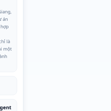
Giang,
ự án
ổ hợp
hỉ là
ải một
hành
egent