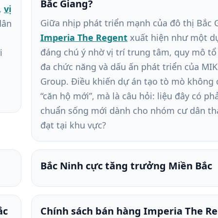
Bắc Giang?
,
vị
Giữa nhịp phát triển mạnh của đô thị Bắc 
dân
Imperia The Regent
xuất hiện như một d
đáng chú ý nhờ vị trí trung tâm, quy mô t
i
đa chức năng và dấu ấn phát triển của MIK
Group. Điều khiến dự án tạo tò mò không c
“căn hộ mới”, mà là câu hỏi: liệu đây có ph
chuẩn sống mới dành cho nhóm cư dân t
đạt tại khu vực?
Bắc Ninh cực tăng trưởng Miền Bắc
ắc
Chính sách bán hàng Imperia The R