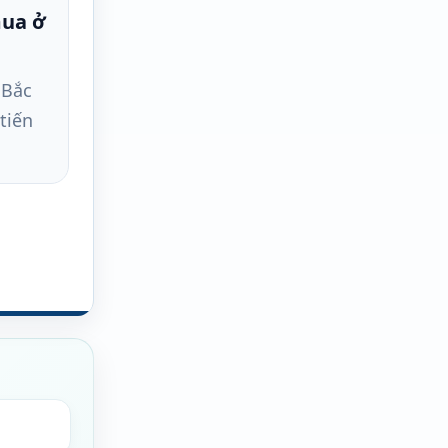
mua ở
 Bắc
 tiến