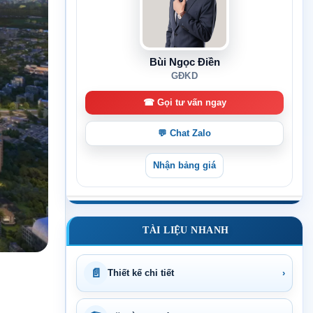
Bùi Ngọc Điền
GĐKD
☎ Gọi tư vấn ngay
💬 Chat Zalo
Nhận bảng giá
TÀI LIỆU NHANH
📄
Thiết kế chi tiết
›