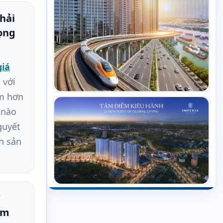
hải
ọng
giá
 với
âm hơn
ị nào
quyết
h sản
âm