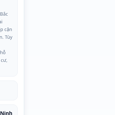
 Bắc
ai
ếp cận
n. Tùy
 hỗ
 cư,
 Ninh