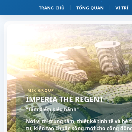
TRANG CHỦ
TỔNG QUAN
VỊ TRÍ
MIK GROUP
IMPERIA THE REGENT
"Tâm điểm kiêu hãnh"
Nơi vị trí trung tâm, thiết kế tinh tế và hệ
tụ, kiến tạo chuẩn sống mới cho cộng đồng