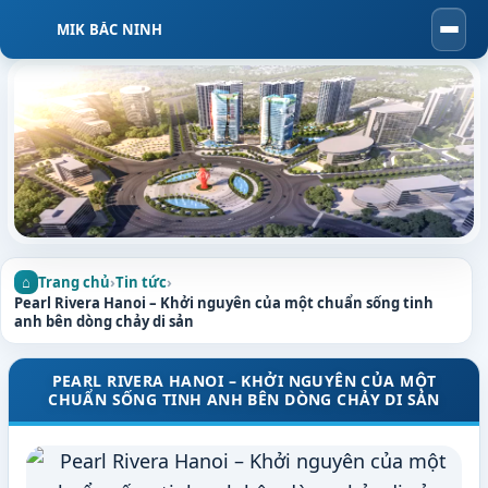
MIK BẮC NINH
Togg
navi
Trang chủ
›
Tin tức
›
Pearl Rivera Hanoi – Khởi nguyên của một chuẩn sống tinh
anh bên dòng chảy di sản
PEARL RIVERA HANOI – KHỞI NGUYÊN CỦA MỘT
CHUẨN SỐNG TINH ANH BÊN DÒNG CHẢY DI SẢN