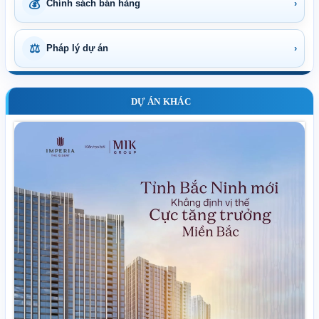
💰
Chính sách bán hàng
›
⚖
Pháp lý dự án
›
DỰ ÁN KHÁC