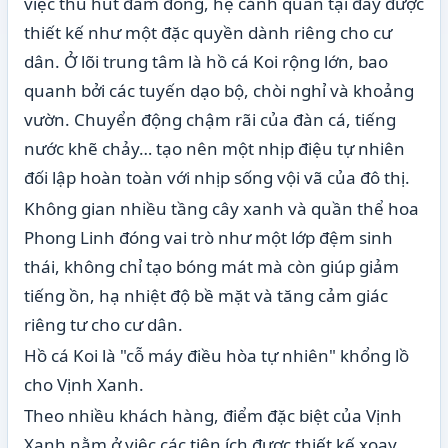
việc thu hút đám đông, hệ cảnh quan tại đây được
thiết kế như một đặc quyền dành riêng cho cư
dân. Ở lõi trung tâm là hồ cá Koi rộng lớn, bao
quanh bởi các tuyến dạo bộ, chòi nghỉ và khoảng
vườn. Chuyển động chậm rãi của đàn cá, tiếng
nước khẽ chảy… tạo nên một nhịp điệu tự nhiên
đối lập hoàn toàn với nhịp sống vội vã của đô thị.
Không gian nhiều tầng cây xanh và quần thể hoa
Phong Linh đóng vai trò như một lớp đệm sinh
thái, không chỉ tạo bóng mát mà còn giúp giảm
tiếng ồn, hạ nhiệt độ bề mặt và tăng cảm giác
riêng tư cho cư dân.
Hồ cá Koi là "cỗ máy điều hòa tự nhiên" khổng lồ
cho Vịnh Xanh.
Theo nhiều khách hàng, điểm đặc biệt của Vịnh
Xanh nằm ở việc các tiện ích được thiết kế xoay