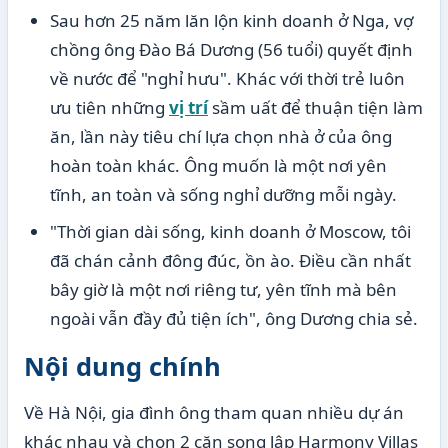
Sau hơn 25 năm lăn lộn kinh doanh ở Nga, vợ
chồng ông Đào Bá Dương (56 tuổi) quyết định
về nước để "nghỉ hưu". Khác với thời trẻ luôn
ưu tiên những
vị trí
sầm uất để thuận tiện làm
ăn, lần này tiêu chí lựa chọn nhà ở của ông
hoàn toàn khác. Ông muốn là một nơi yên
tĩnh, an toàn và sống nghỉ dưỡng mỗi ngày.
"Thời gian dài sống, kinh doanh ở Moscow, tôi
đã chán cảnh đông đúc, ồn ào. Điều cần nhất
bây giờ là một nơi riêng tư, yên tĩnh mà bên
ngoài vẫn đầy đủ tiện ích", ông Dương chia sẻ.
Nội dung chính
Về Hà Nội, gia đình ông tham quan nhiều dự án
khác nhau và chọn 2 căn song lập Harmony Villas