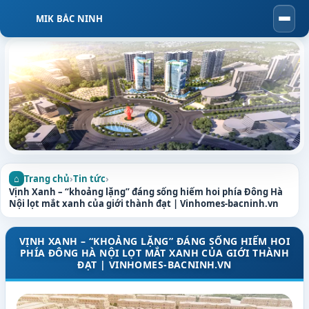
MIK BẮC NINH
Togg
navi
Trang chủ
›
Tin tức
›
Vịnh Xanh – “khoảng lặng” đáng sống hiếm hoi phía Đông Hà
Nội lọt mắt xanh của giới thành đạt | Vinhomes-bacninh.vn
VỊNH XANH – “KHOẢNG LẶNG” ĐÁNG SỐNG HIẾM HOI
PHÍA ĐÔNG HÀ NỘI LỌT MẮT XANH CỦA GIỚI THÀNH
ĐẠT | VINHOMES-BACNINH.VN