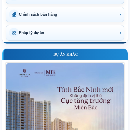
💰
Chính sách bán hàng
›
⚖
Pháp lý dự án
›
DỰ ÁN KHÁC