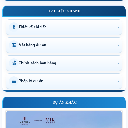
TÀI LIỆU NHANH
📄
Thiết kế chi tiết
›
🏗
Mặt bằng dự án
›
💰
Chính sách bán hàng
›
⚖
Pháp lý dự án
›
DỰ ÁN KHÁC