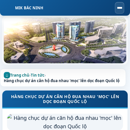
MIK BẮC NINH
Togg
navi
Trang chủ
›
Tin tức
›
Hàng chục dự án căn hộ đua nhau 'mọc' lên dọc đoạn Quốc lộ
HÀNG CHỤC DỰ ÁN CĂN HỘ ĐUA NHAU 'MỌC' LÊN
DỌC ĐOẠN QUỐC LỘ