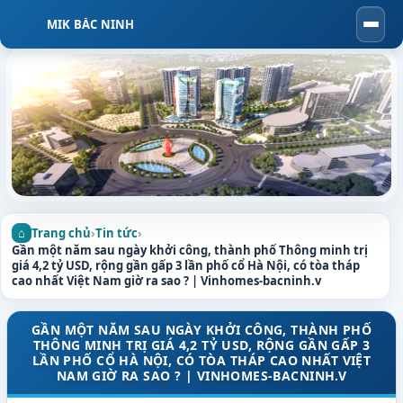
MIK BẮC NINH
Togg
navi
Trang chủ
›
Tin tức
›
Gần một năm sau ngày khởi công, thành phố Thông minh trị
giá 4,2 tỷ USD, rộng gần gấp 3 lần phố cổ Hà Nội, có tòa tháp
cao nhất Việt Nam giờ ra sao ? | Vinhomes-bacninh.v
GẦN MỘT NĂM SAU NGÀY KHỞI CÔNG, THÀNH PHỐ
THÔNG MINH TRỊ GIÁ 4,2 TỶ USD, RỘNG GẦN GẤP 3
LẦN PHỐ CỔ HÀ NỘI, CÓ TÒA THÁP CAO NHẤT VIỆT
NAM GIỜ RA SAO ? | VINHOMES-BACNINH.V