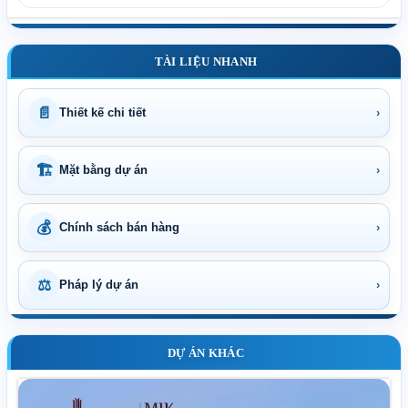
TÀI LIỆU NHANH
📄
Thiết kế chi tiết
›
🏗
Mặt bằng dự án
›
💰
Chính sách bán hàng
›
⚖
Pháp lý dự án
›
DỰ ÁN KHÁC