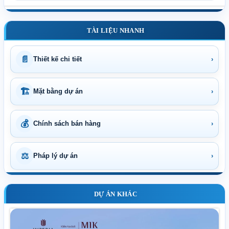
TÀI LIỆU NHANH
📄
Thiết kế chi tiết
›
🏗
Mặt bằng dự án
›
💰
Chính sách bán hàng
›
⚖
Pháp lý dự án
›
DỰ ÁN KHÁC