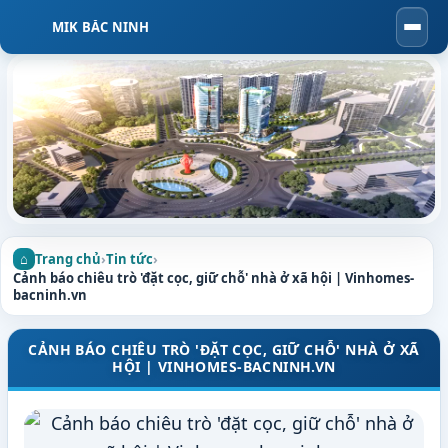
MIK BẮC NINH
Togg
navi
Trang chủ
›
Tin tức
›
Cảnh báo chiêu trò 'đặt cọc, giữ chỗ' nhà ở xã hội | Vinhomes-
bacninh.vn
CẢNH BÁO CHIÊU TRÒ 'ĐẶT CỌC, GIỮ CHỖ' NHÀ Ở XÃ
HỘI | VINHOMES-BACNINH.VN