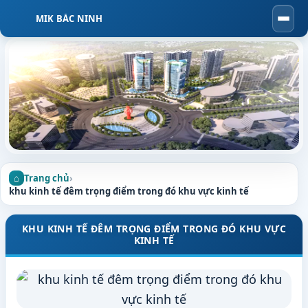
MIK BẮC NINH
Togg
navi
Trang chủ
›
khu kinh tế đêm trọng điểm trong đó khu vực kinh tế
KHU KINH TẾ ĐÊM TRỌNG ĐIỂM TRONG ĐÓ KHU VỰC
KINH TẾ