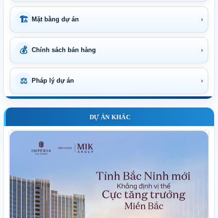
🏗
Mặt bằng dự án
›
💰
Chính sách bán hàng
›
⚖
Pháp lý dự án
›
DỰ ÁN KHÁC