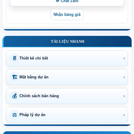
💬 Chat Zalo
Nhận bảng giá
TÀI LIỆU NHANH
📄
Thiết kế chi tiết
›
🏗
Mặt bằng dự án
›
💰
Chính sách bán hàng
›
⚖
Pháp lý dự án
›