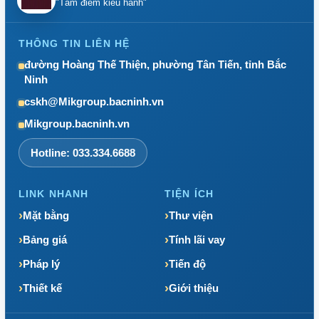
"Tâm điểm kiêu hãnh"
THÔNG TIN LIÊN HỆ
đường Hoàng Thế Thiện, phường Tân Tiến, tỉnh Bắc
Ninh
cskh@Mikgroup.bacninh.vn
Mikgroup.bacninh.vn
Hotline: 033.334.6688
LINK NHANH
TIỆN ÍCH
Mặt bằng
Thư viện
Bảng giá
Tính lãi vay
Pháp lý
Tiến độ
Thiết kế
Giới thiệu