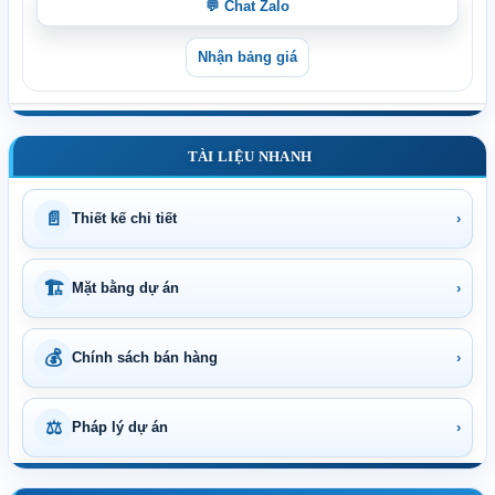
💬 Chat Zalo
Nhận bảng giá
TÀI LIỆU NHANH
📄
Thiết kế chi tiết
›
🏗
Mặt bằng dự án
›
💰
Chính sách bán hàng
›
⚖
Pháp lý dự án
›