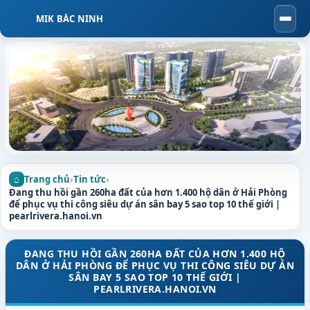
MIK BẮC NINH
Togg
navi
Trang chủ
›
Tin tức
›
Đang thu hồi gần 260ha đất của hơn 1.400 hộ dân ở Hải Phòng
để phục vụ thi công siêu dự án sân bay 5 sao top 10 thế giới |
pearlrivera.hanoi.vn
ĐANG THU HỒI GẦN 260HA ĐẤT CỦA HƠN 1.400 HỘ
DÂN Ở HẢI PHÒNG ĐỂ PHỤC VỤ THI CÔNG SIÊU DỰ ÁN
SÂN BAY 5 SAO TOP 10 THẾ GIỚI |
PEARLRIVERA.HANOI.VN