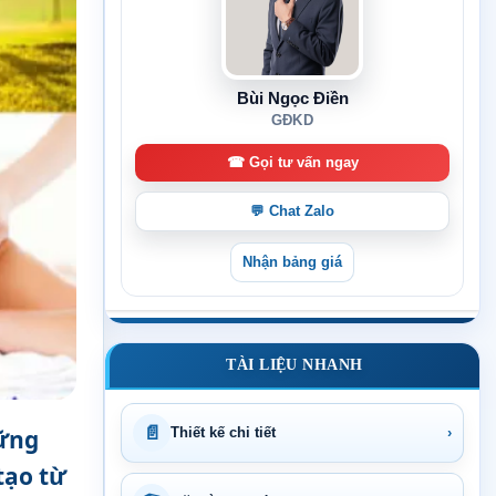
Bùi Ngọc Điền
GĐKD
☎ Gọi tư vấn ngay
💬 Chat Zalo
Nhận bảng giá
TÀI LIỆU NHANH
📄
hững
Thiết kế chi tiết
›
tạo từ