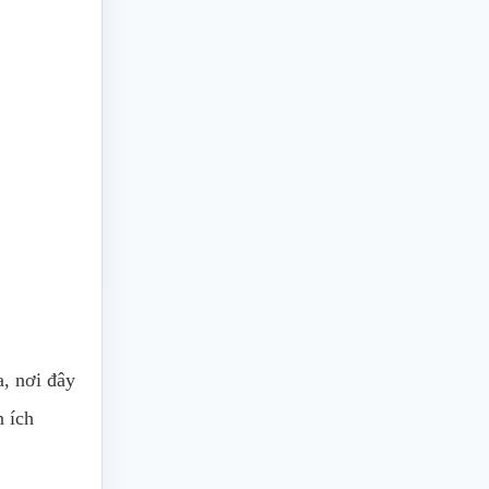
, nơi đây
n ích