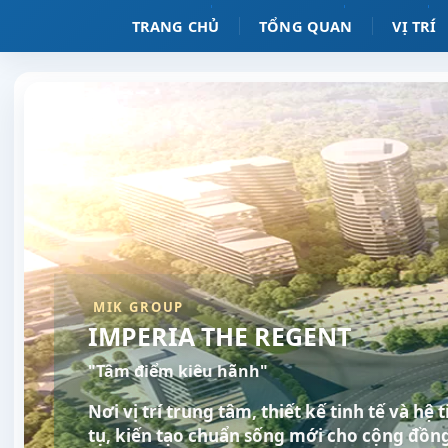
TRANG CHỦ
TỔNG QUAN
VỊ TRÍ
MIK GROUP
IMPERIA THE REGENT
"Tâm điểm kiêu hãnh"
Nơi vị trí trung tâm, thiết kế tinh tế và hệ
tụ, kiến tạo chuẩn sống mới cho cộng đồng