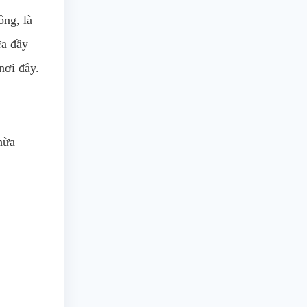
ông, là
ưa đầy
nơi đây.
hừa