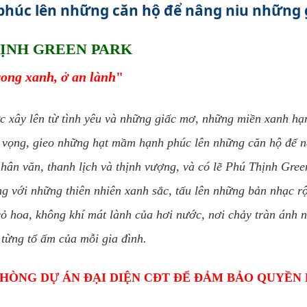
húc lên những căn hộ để nâng niu những g
ỊNH GREEN PARK
rong xanh, ở an lành
"
ợc xây lên từ tình yêu và những giấc mơ, những miền xanh h
t vọng, gieo những hạt mầm hạnh phúc lên những căn hộ để n
 nhân văn, thanh lịch và thịnh vượng, và có lẽ Phú Thịnh Gree
cùng với những thiên nhiên xanh sắc, tấu lên những bản nhạc r
ỏ hoa, không khí mát lành của hơi nước, nơi chảy tràn ánh 
 từng tổ ấm của mỗi gia đình.
PHÒNG DỰ ÁN ĐẠI DIỆN CĐT ĐỂ ĐẢM BẢO QUYỀN 