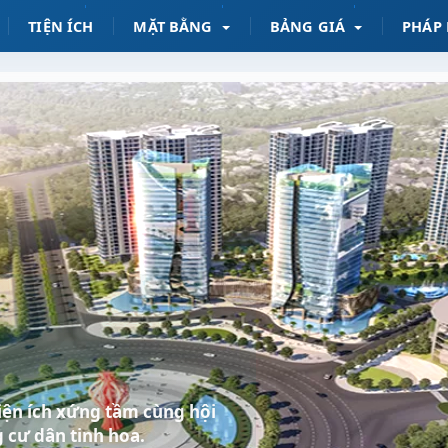
TIỆN ÍCH
MẶT BẰNG
BẢNG GIÁ
PHÁP 
 tiện ích xứng tầm cùng hội
 cư dân tinh hoa.