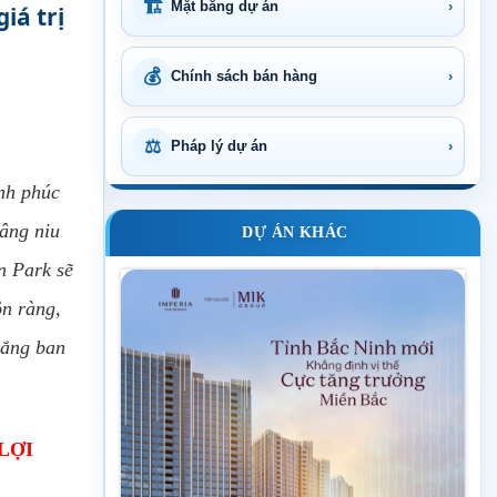
🏗
Mặt bằng dự án
›
iá trị
💰
Chính sách bán hàng
›
⚖
Pháp lý dự án
›
ạnh phúc
âng niu
DỰ ÁN KHÁC
n Park sẽ
ộn ràng,
nắng ban
LỢI