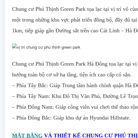
Chung cư Phú Thịnh Green Park tọa lạc tại vị trí vô c
một trong những khu vực phát triển đồng bộ, đầy đủ t
1km, tiếp giáp gần Đường sắt trên cao Cát Linh – Hà Đ
Chung cư Phú Thịnh Green Park Hà Đông tọa lạc tại vị 
hưởng toàn bộ cơ sở hạ tầng, tiện ích cao cấp có sẵn.
– Phía Tây Bắc: Giáp Trung tâm hành chính quận Hà Đ
– Phía Tây Nam: Khu Đô Thị Văn Phú, Đường Lê Trọ
– Phía Đông Nam: Giáp công viên vui chơi thể thao rộ
– Phía Đông Bắc: Giáp khu dự án Hyundai Hillstate.
MẶT BẰNG
VÀ THIẾT KẾ CHUNG CƯ PHÚ TH