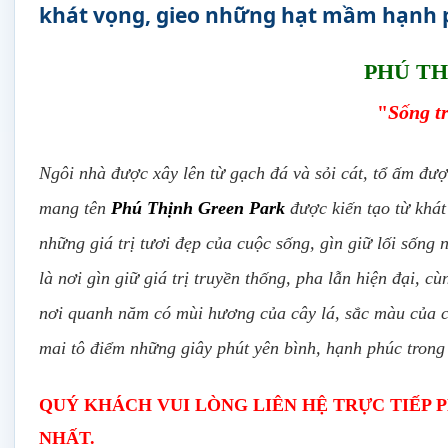
khát vọng, gieo những hạt mầm hạnh p
PHÚ TH
"
Sống t
Ngôi nhà được xây lên từ gạch đá và sỏi cát, tổ ấm đư
mang tên
Phú Thịnh Green Park
được kiến tạo từ khá
những giá trị tươi đẹp của cuộc sống, gìn giữ lối sống
là nơi gìn giữ giá trị truyền thống, pha lẫn hiện đại, 
nơi quanh năm có mùi hương của cây lá, sắc màu của c
mai tô điểm những giây phút yên bình, hạnh phúc trong
QUÝ KHÁCH VUI LÒNG LIÊN HỆ TRỰC TIẾP 
NHẤT.