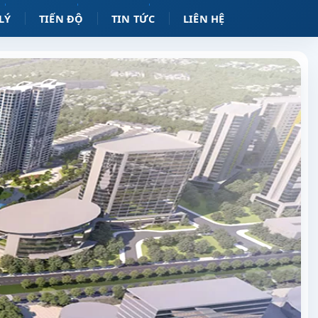
LÝ
TIẾN ĐỘ
TIN TỨC
LIÊN HỆ