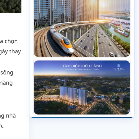
ựa chọn
gày thay
 sống
 năng
ng nhà
ực