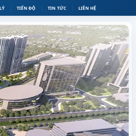
LÝ
TIẾN ĐỘ
TIN TỨC
LIÊN HỆ