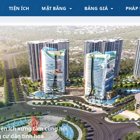
TIỆN ÍCH
MẶT BẰNG
BẢNG GIÁ
PHÁP 
 tiện ích xứng tầm cùng hội
 cư dân tinh hoa.