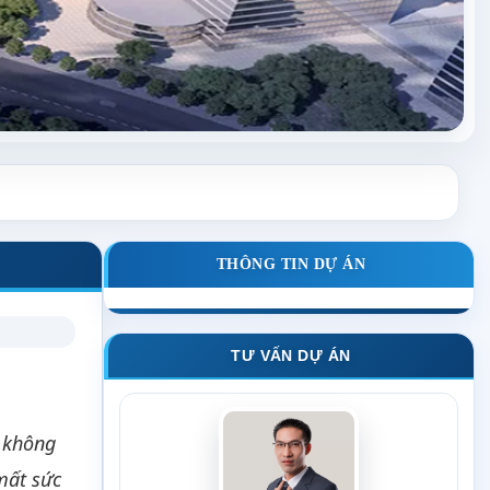
THÔNG TIN DỰ ÁN
TƯ VẤN DỰ ÁN
” không
mất sức