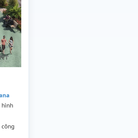
ana
 hình
a công