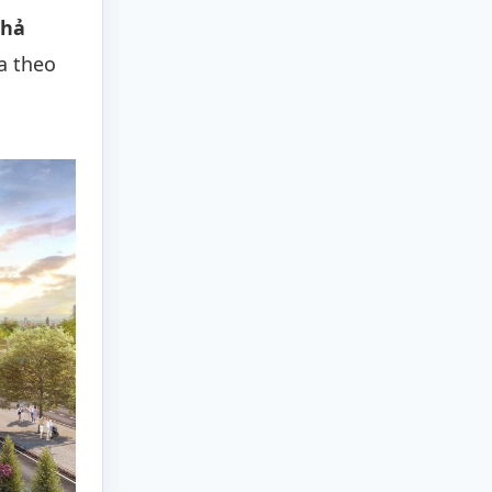
khả
a theo