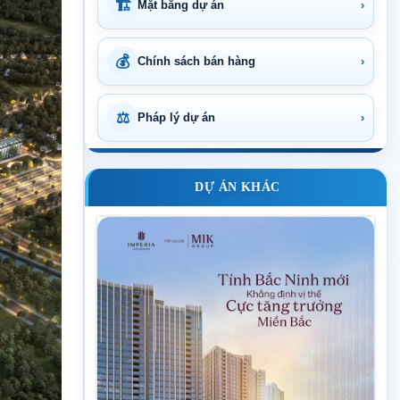
🏗
Mặt bằng dự án
›
💰
Chính sách bán hàng
›
⚖
Pháp lý dự án
›
DỰ ÁN KHÁC