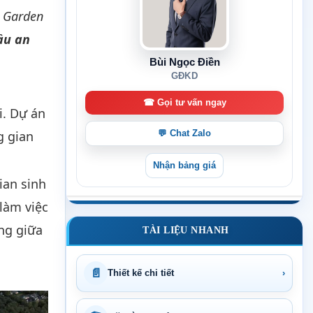
a Garden
ầu an
Bùi Ngọc Điền
GĐKD
☎ Gọi tư vấn ngay
i. Dự án
g gian
💬 Chat Zalo
Nhận bảng giá
ian sinh
làm việc
ng giữa
TÀI LIỆU NHANH
📄
Thiết kế chi tiết
›