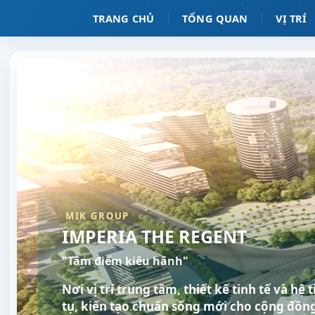
TRANG CHỦ
TỔNG QUAN
VỊ TRÍ
MIK GROUP
IMPERIA THE REGENT
"Tâm điểm kiêu hãnh"
Nơi vị trí trung tâm, thiết kế tinh tế và hệ
tụ, kiến tạo chuẩn sống mới cho cộng đồng