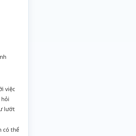
anh
i việc
 hỏi
ư lướt
n có thể