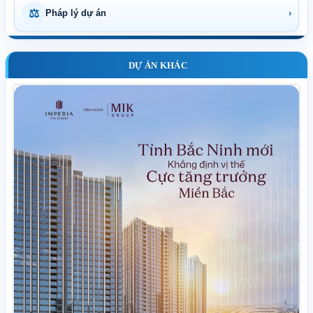
⚖
Pháp lý dự án
›
DỰ ÁN KHÁC