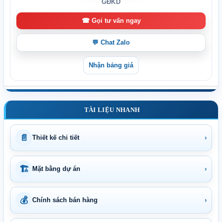
GĐKD
☎ Gọi tư vấn ngay
💬 Chat Zalo
Nhận bảng giá
TÀI LIỆU NHANH
📄
Thiết kế chi tiết
›
🏗
Mặt bằng dự án
›
💰
Chính sách bán hàng
›