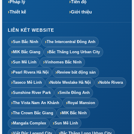
Pháp lý
Tiến độ
Thiết kế
Giới thiệu
LIÊN KẾT WEBSITE
Sun Bắc Ninh
The Intercentral Đông Anh
MIK Bắc Giang
Bắc Thăng Long Urban City
Sun Mê Linh
Vinhomes Bắc Ninh
Pearl Rivera Hà Nội
Review bất động sản
Taseco Mê Linh
Noble Weslake Hà Nội
Noble Rivera
Sunshine River Park
Smile Đông Anh
The Vista Nam An Khánh
Royal Mansion
The Crown Bắc Giang
MIK Bắc Ninh
Mangala Complex
Sun Mê Linh
Việt Đức Legend City
Bắc Thăng Long Urban City