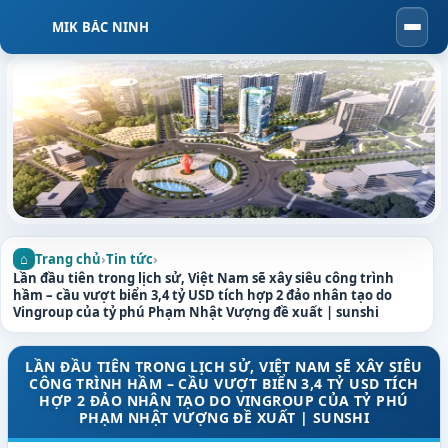
MIK BẮC NINH
Togg
navi
Trang chủ
›
Tin tức
›
Lần đầu tiên trong lịch sử, Việt Nam sẽ xây siêu công trình
hầm – cầu vượt biển 3,4 tỷ USD tích hợp 2 đảo nhân tạo do
Vingroup của tỷ phú Phạm Nhật Vượng đề xuất | sunshi
LẦN ĐẦU TIÊN TRONG LỊCH SỬ, VIỆT NAM SẼ XÂY SIÊU
CÔNG TRÌNH HẦM – CẦU VƯỢT BIỂN 3,4 TỶ USD TÍCH
HỢP 2 ĐẢO NHÂN TẠO DO VINGROUP CỦA TỶ PHÚ
PHẠM NHẬT VƯỢNG ĐỀ XUẤT | SUNSHI